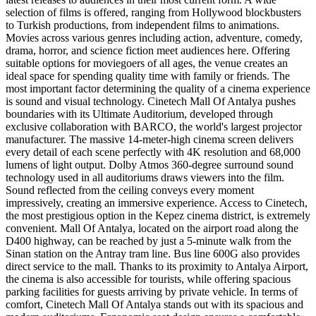
selection of films is offered, ranging from Hollywood blockbusters
to Turkish productions, from independent films to animations.
Movies across various genres including action, adventure, comedy,
drama, horror, and science fiction meet audiences here. Offering
suitable options for moviegoers of all ages, the venue creates an
ideal space for spending quality time with family or friends. The
most important factor determining the quality of a cinema experience
is sound and visual technology. Cinetech Mall Of Antalya pushes
boundaries with its Ultimate Auditorium, developed through
exclusive collaboration with BARCO, the world's largest projector
manufacturer. The massive 14-meter-high cinema screen delivers
every detail of each scene perfectly with 4K resolution and 68,000
lumens of light output. Dolby Atmos 360-degree surround sound
technology used in all auditoriums draws viewers into the film.
Sound reflected from the ceiling conveys every moment
impressively, creating an immersive experience. Access to Cinetech,
the most prestigious option in the Kepez cinema district, is extremely
convenient. Mall Of Antalya, located on the airport road along the
D400 highway, can be reached by just a 5-minute walk from the
Sinan station on the Antray tram line. Bus line 600G also provides
direct service to the mall. Thanks to its proximity to Antalya Airport,
the cinema is also accessible for tourists, while offering spacious
parking facilities for guests arriving by private vehicle. In terms of
comfort, Cinetech Mall Of Antalya stands out with its spacious and