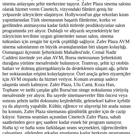
sinema anlayışını şehir merkezine taşıyor. Zafer Plaza sinema salonu
olarak hizmet veren Cinetech, vizyondaki filmleri geniş bir
yelpazede izleyicilere ulaştırıyor. Hollywood'un gişe rekorları kıran
yapımlarından Türk sinemasının başarılı filmlerine, korku ve
gerilimden animasyona kadar farklı türlerde prodüksiyonlar salon
programında yer alıyor. Dublajlı ve altyazılı seçenekleriyle her
izleyicinin tercihine uygun gösterimler sunan salon, sinema
tutkunları için zengin bir içerik çeşitliliği sağlıyor. Zafer Plaza AVM
sinema salonlarının en büyük avantajlarından biri ulaşım kolaylığı.
Osmangazi ilçesinin Şehreküstü Mahallesi'nde, Cemal Nadir
Caddesi üzerinde yer alan AVM, Bursa metrosunun Şehreküstü
durağına yürüme mesafesinde bulunuyor. Tramvay, şehir içi otobüs
hatları ve dolmuş güzergahlarıyla da desteklenen ulaşım ağı, şehrin
her noktasından erişimi kolaylaştırıyor. Özel araçla gelen ziyaretçiler
için AVM otoparkı da hizmet veriyor. Konum avantajı sadece
ulaşımla sınırlı kalmıyor. Zafer Plaza, Ulu Cami, Koza Han,
Tophane ve tarihi çarşılar gibi Bursa'nın simge noktalarına yürüyüş
mesafesinde yer alıyor. Bu sayede sinemaseverler film öncesi veya
sonrası şehrin tarihi dokusunu keşfedebilir, geleneksel kahve içebilir
ya da alışveriş yapabilir. Kültür, eğlence ve alışverişi bir arada sunan
bu konum, Zafer Plaza sinemasını günübirlik geziler için de cazip
kılıyor. Sinema seansları açısından Cinetech Zafer Plaza, sabah
saatlerinden gece geç saatlere kadar esnek bir program sunuyor.
Hafta içi ve hafta sonu farklılaşan seans seçenekleri, öğrencilerden
çalışanlara, ailelerden arkadaş gruplarına kadar herkesin programına