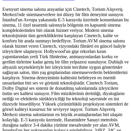
Esenyurt sinema salonu arayanlar için Cinetech, Torium Alışveriş
Merkezi'nde sinemaseverlere üst düzey bir film deneyimi sunuyor.
İstanbul'un Avrupa yakasında E-5 karayolu üzerinde konumlanan bu
sinema, 11 özel tasarımlı salonuyla bölgenin en kapsamlı sinema
komplekslerinden biri olarak hizmet veriyor. Modern sinema
teknolojisinin tüm gerekliliklerini karşılayan Cinetech, kalite ve
konforu bir arada sunmayı hedefliyor. Torium AVM sinema salonu
olarak hizmet veren Cinetech, vizyondaki filmleri en güncel haliyle
izleyicilere ulaştırıyor. Hollywood'un gişe rekorları kıran
yapımlarından yerli Türk filmlerine, animasyonlardan korku ve
gerilim türlerine kadar geniş bir film yelpazesi sunuluyor. Dublajlı ve
altyazılı seçenekleriyle her izleyicinin tercihine uygun gösterimler
sağlayan salon, tüm yaş gruplarından sinemaseverlerin beklentilerini
karşılıyor. Sinema deneyiminin kalitesini belirleyen en önemli
unsurlardan biri ses ve görüntü teknolojisidir. Cinetech Torium,
Dolby Digital ses sistemi ile donatılmış salonlarında izleyicilere
üstün ses kalitesi sunuyor. Film müziklerinin derinliği, diyalogların
netliği ve efektlerin sürükleyiciliği bu teknoloji sayesinde en üst
düzeyde hissediliyor. Yüksek çözünürlüklü projeksiyon sistemleri de
görsel kaliteyi kusursuz bir seviyeye taşıyor. Torium Alışveriş
Merkezi sinema salonlarının en büyük avantajlarından biri ulaşım
kolaylığı. E-5 karayolu üzerinde, Haramidere Sanayi metrobüs
durağına sadece 3-4 dakika yürüme mesafesinde yer alan AVM,
İstanbul'un her noktasından kolayca erişilebiliyor. 34BZ, 34C ve