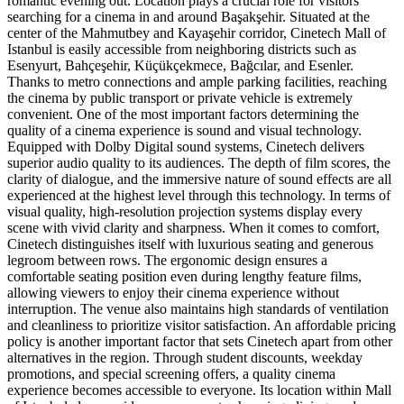
romantic evening out. Location plays a crucial role for visitors
searching for a cinema in and around Başakşehir. Situated at the
center of the Mahmutbey and Kayaşehir corridor, Cinetech Mall of
Istanbul is easily accessible from neighboring districts such as
Esenyurt, Bahçeşehir, Küçükçekmece, Bağcılar, and Esenler.
Thanks to metro connections and ample parking facilities, reaching
the cinema by public transport or private vehicle is extremely
convenient. One of the most important factors determining the
quality of a cinema experience is sound and visual technology.
Equipped with Dolby Digital sound systems, Cinetech delivers
superior audio quality to its audiences. The depth of film scores, the
clarity of dialogue, and the immersive nature of sound effects are all
experienced at the highest level through this technology. In terms of
visual quality, high-resolution projection systems display every
scene with vivid clarity and sharpness. When it comes to comfort,
Cinetech distinguishes itself with luxurious seating and generous
legroom between rows. The ergonomic design ensures a
comfortable seating position even during lengthy feature films,
allowing viewers to enjoy their cinema experience without
interruption. The venue also maintains high standards of ventilation
and cleanliness to prioritize visitor satisfaction. An affordable pricing
policy is another important factor that sets Cinetech apart from other
alternatives in the region. Through student discounts, weekday
promotions, and special screening offers, a quality cinema
experience becomes accessible to everyone. Its location within Mall