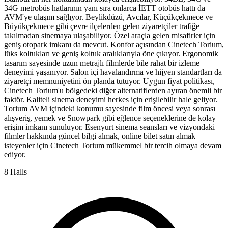
34G metrobüs hatlarının yanı sıra onlarca İETT otobüs hattı da
AVM'ye ulaşım sağlıyor. Beylikdüzü, Avcılar, Küçükçekmece ve
Büyükçekmece gibi çevre ilçelerden gelen ziyaretçiler trafiğe
takılmadan sinemaya ulaşabiliyor. Özel araçla gelen misafirler için
geniş otopark imkanı da mevcut. Konfor açısından Cinetech Torium,
lüks koltukları ve geniş koltuk aralıklarıyla öne çıkıyor. Ergonomik
tasarım sayesinde uzun metrajlı filmlerde bile rahat bir izleme
deneyimi yaşanıyor. Salon içi havalandırma ve hijyen standartları da
ziyaretçi memnuniyetini ön planda tutuyor. Uygun fiyat politikası,
Cinetech Torium'u bölgedeki diğer alternatiflerden ayıran önemli bir
faktör. Kaliteli sinema deneyimi herkes için erişilebilir hale geliyor.
Torium AVM içindeki konumu sayesinde film öncesi veya sonrası
alışveriş, yemek ve Snowpark gibi eğlence seçeneklerine de kolay
erişim imkanı sunuluyor. Esenyurt sinema seansları ve vizyondaki
filmler hakkında güncel bilgi almak, online bilet satın almak
isteyenler için Cinetech Torium mükemmel bir tercih olmaya devam
ediyor.
8 Halls