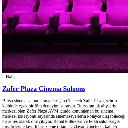
5 Halls
Zafer Plaza Cinema Saloons
Bursa sinema salonu arayanlar için Cinetech Zafer Plaza, şehrin
kalbinde eşsiz bir film deneyimi sunuyor. Bursa'nın ilk alışveriş
merkezi olan Zafer Plaza AVM içinde konumlanan bu sinema,
merkezi lokasyonu sayesinde sinemaseverlerin kolayca ulaşabileceği
bir adres olarak öne çıkıyor. Rahat koltukları ve ferah salonlarıyla
misafirlerine keyifli bir izleme ortamı sağlayan Cinetech, kaliteli