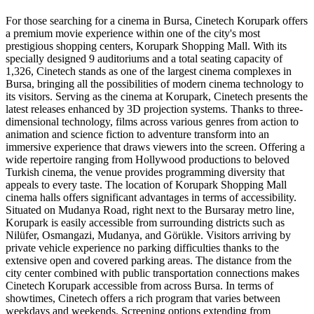
For those searching for a cinema in Bursa, Cinetech Korupark offers
a premium movie experience within one of the city's most
prestigious shopping centers, Korupark Shopping Mall. With its
specially designed 9 auditoriums and a total seating capacity of
1,326, Cinetech stands as one of the largest cinema complexes in
Bursa, bringing all the possibilities of modern cinema technology to
its visitors. Serving as the cinema at Korupark, Cinetech presents the
latest releases enhanced by 3D projection systems. Thanks to three-
dimensional technology, films across various genres from action to
animation and science fiction to adventure transform into an
immersive experience that draws viewers into the screen. Offering a
wide repertoire ranging from Hollywood productions to beloved
Turkish cinema, the venue provides programming diversity that
appeals to every taste. The location of Korupark Shopping Mall
cinema halls offers significant advantages in terms of accessibility.
Situated on Mudanya Road, right next to the Bursaray metro line,
Korupark is easily accessible from surrounding districts such as
Nilüfer, Osmangazi, Mudanya, and Görükle. Visitors arriving by
private vehicle experience no parking difficulties thanks to the
extensive open and covered parking areas. The distance from the
city center combined with public transportation connections makes
Cinetech Korupark accessible from across Bursa. In terms of
showtimes, Cinetech offers a rich program that varies between
weekdays and weekends. Screening options extending from